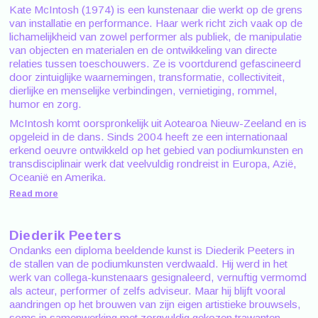
Kate McIntosh (1974) is een kunstenaar die werkt op de grens
van installatie en performance. Haar werk richt zich vaak op de
lichamelijkheid van zowel performer als publiek, de manipulatie
van objecten en materialen en de ontwikkeling van directe
relaties tussen toeschouwers. Ze is voortdurend gefascineerd
door zintuiglijke waarnemingen, transformatie, collectiviteit,
dierlijke en menselijke verbindingen, vernietiging, rommel,
humor en zorg.
McIntosh komt oorspronkelijk uit Aotearoa Nieuw-Zeeland en is
opgeleid in de dans. Sinds 2004 heeft ze een internationaal
erkend oeuvre ontwikkeld op het gebied van podiumkunsten en
transdisciplinair werk dat veelvuldig rondreist in Europa, Azië,
Oceanië en Amerika.
Read more
Diederik Peeters
Ondanks een diploma beeldende kunst is Diederik Peeters in
de stallen van de podiumkunsten verdwaald. Hij werd in het
werk van collega-kunstenaars gesignaleerd, vernuftig vermomd
als acteur, performer of zelfs adviseur. Maar hij blijft vooral
aandringen op het brouwen van zijn eigen artistieke brouwsels,
soms in samenwerking met zorgvuldig gekozen trawanten.