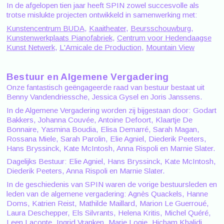
In de afgelopen tien jaar heeft SPIN zowel succesvolle als
trotse mislukte projecten ontwikkeld in samenwerking met:
Kunstencentrum BUDA
,
Kaaitheater
,
Beursschouwburg
,
Kunstenwerkplaats Pianofabriek
,
Centrum voor Hedendaagse
Kunst Netwerk
,
L'Amicale de Production
,
Mountain View
Bestuur en Algemene Vergadering
Onze fantastisch geëngageerde raad van bestuur bestaat uit
Benny Vandendriessche, Jessica Gysel en Joris Janssens.
In de Algemene Vergadering worden zij bijgestaan door: Godart
Bakkers, Johanna Couvée, Antoine Defoort, Klaartje De
Bonnaire, Yasmina Boudia, Elisa Demarré, Sarah Magan,
Rossana Miele, Sarah Parolin, Elie Agniel, Diederik Peeters,
Hans Bryssinck, Kate McIntosh, Anna Rispoli en Marnie Slater.
Dagelijks Bestuur: Elie Agniel, Hans Bryssinck, Kate McIntosh,
Diederik Peeters, Anna Rispoli en Marnie Slater.
In de geschiedenis van SPIN waren de vorige bestuursleden en
leden van de algemene vergadering: Agnès Quackels, Hanne
Doms, Katrien Reist, Mathilde Maillard, Marion Le Guerroué,
Laura Deschepper, Els Silvrants, Helena Kritis, Michel Quéré,
Leen Laconte, Ingrid Vranken, Marie Logie, Hicham Khalidi,