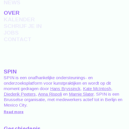
NEWS
OVER
KALENDER
SCHRIJF JE IN
JOBS
CONTACT
SPIN
SPIN is een onafhankelijke ondersteunings- en
onderzoeksplatform voor kunstpraktijken en wordt op dit
moment gedragen door
Hans Bryssinck
,
Kate McIntosh
,
Diederik Peeters
,
Anna Rispoli
en
Marnie Slater
. SPIN is een
Brusselse organisatie, met medewerkers actief tot in Berlijn en
Mexico City.
Read more
Geschiedenis