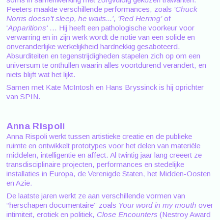
Peeters maakte verschillende performances, zoals
'Chuck
Norris doesn't sleep, he waits...'
,
'Red Herring'
of
'
Apparitions'
... Hij heeft een pathologische voorkeur voor
verwarring en in zijn werk wordt de notie van een solide en
onveranderlijke werkelijkheid hardnekkig gesaboteerd.
Absurditeiten en tegenstrijdigheden stapelen zich op om een
universum te onthullen waarin alles voortdurend verandert, en
niets blijft wat het lijkt.
Samen met Kate McIntosh en Hans Bryssinck is hij oprichter
van SPIN.
Anna Rispoli
Anna Rispoli werkt tussen artistieke creatie en de publieke
ruimte en ontwikkelt prototypes voor het delen van materiële
middelen, intelligentie en affect. Al twintig jaar lang creëert ze
transdisciplinaire projecten, performances en stedelijke
installaties in Europa, de Verenigde Staten, het Midden-Oosten
en Azië.
De laatste jaren werkt ze aan verschillende vormen van
“herschapen documentaire” zoals
Your word in my mouth
over
intimiteit, erotiek en politiek,
Close Encounters
(Nestroy Award