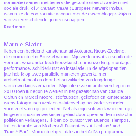
nominatie) samen met tieners die geconfronteerd worden met
sociale druk, of
A Certain Value
(Europees netwerk InSitu),
waarin ze de confrontatie aangaat met de assemblagepraktijken
van vier verschillende gemeenschappen.
Read more
Marnie Slater
Ik ben een beeldend kunstenaar uit Aotearoa Nieuw-Zeeland,
die momenteel in Brussel woont. Mijn werk omvat verschillende
vormen, waaronder beeldhouwkunst, samenwerking, montage,
performance, schilderkunst en installatie. In de afgelopen tien
jaar heb ik op twee parallelle manieren gewerkt: met
archiefmateriaal en door het ontwikkelen van langdurige
samenwerkingsverbanden. Mijn interesse in archieven begon in
2010 toen ik begon te werken in het gezelschap van Claude
Cahun en Marcel Moore, stiefzussen, geliefden en kunstenaars
wiens fotografisch werk en nalatenschap het kader vormden
voor veel van mijn projecten. Net als mijn solowerk worden mijn
langetermijnsamenwerkingen geleid door queer en feministische
politiek en verlangens. Ik ben co-curator van Buenos Tiempos,
Int. en teamlid van Mothers & Daughters - A Lesbian* and
Trans* Bar*. Momenteel geef ik les in het AdMa programma