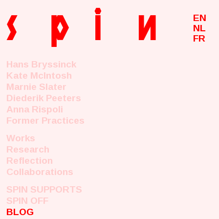
s
p
i
n
EN
NL
FR
Hans Bryssinck
Kate McIntosh
Marnie Slater
Diederik Peeters
Anna Rispoli
Former Practices
Works
Research
Reflection
Collaborations
SPIN SUPPORTS
SPIN OFF
BLOG