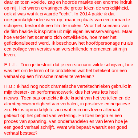
daar en toen voelde, zag en hoorde maakte een enorme indruk
op mij. Het waren ervaringen die groter leken de werkelijkheid,
ook al was wat ik ervaarde “echt”. In 2014 pakte ik dat
oorspronkelijke idee weer op, maar in plaats van een roman te
schrijven, besloot ik een film te maken. Voor het scenario van
de film haalde ik inspiratie uit mijn eigen levenservaringen. Maar
hoe verder het scenario zich ontwikkelde, hoe meer het
gefictionaliseerd werd. Ik beschouw het hoofdpersonage nu als
een collage van versies van verschillende momenten uit mijn
leven.
E.L.L.: Toen je besloot dat je een scenario wilde schrijven, hoe
was het om te leren of te ontdekken wat het betekent om een
verhaal op een filmische manier te vertellen?
H.B.: Ik had nog nooit dramatische verteltechnieken gebruikt in
mijn theater- en performancewerk, dus het was iets heel
nieuws. Toen pas ontdekte ik de kracht van het vertellen en de
alomtegenwoordigheid van verhalen, in positieve en negatieve
zin. Het is opmerkelijk te zien wat er in ons leven allemaal
gebeurt op het gebied van vertelling. En toen begon er een
proces van spanning, van onderhandelen en van leren hoe je
een goed verhaal schrijft. Want wie bepaalt waaruit een goed
verhaal bestaat?