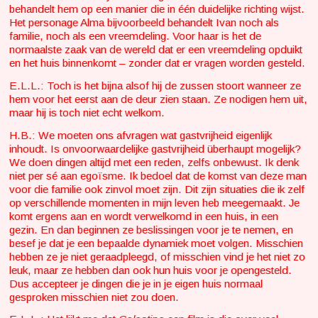
behandelt hem op een manier die in één duidelijke richting wijst.
Het personage Alma bijvoorbeeld behandelt Ivan noch als
familie, noch als een vreemdeling. Voor haar is het de
normaalste zaak van de wereld dat er een vreemdeling opduikt
en het huis binnenkomt – zonder dat er vragen worden gesteld.
E.L.L.: Toch is het bijna alsof hij de zussen stoort wanneer ze
hem voor het eerst aan de deur zien staan. Ze nodigen hem uit,
maar hij is toch niet echt welkom.
H.B.: We moeten ons afvragen wat gastvrijheid eigenlijk
inhoudt. Is onvoorwaardelijke gastvrijheid überhaupt mogelijk?
We doen dingen altijd met een reden, zelfs onbewust. Ik denk
niet per sé aan egoïsme. Ik bedoel dat de komst van deze man
voor die familie ook zinvol moet zijn. Dit zijn situaties die ik zelf
op verschillende momenten in mijn leven heb meegemaakt. Je
komt ergens aan en wordt verwelkomd in een huis, in een
gezin. En dan beginnen ze beslissingen voor je te nemen, en
besef je dat je een bepaalde dynamiek moet volgen. Misschien
hebben ze je niet geraadpleegd, of misschien vind je het niet zo
leuk, maar ze hebben dan ook hun huis voor je opengesteld.
Dus accepteer je dingen die je in je eigen huis normaal
gesproken misschien niet zou doen.