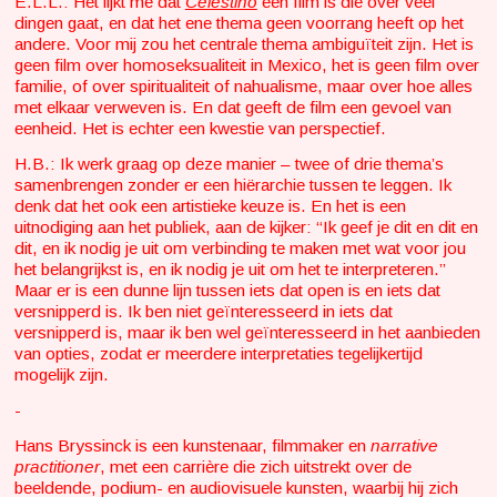
E.L.L.: Het lijkt me dat
Celestino
een film is die over veel
dingen gaat, en dat het ene thema geen voorrang heeft op het
andere. Voor mij zou het centrale thema ambiguïteit zijn. Het is
geen film over homoseksualiteit in Mexico, het is geen film over
familie, of over spiritualiteit of nahualisme, maar over hoe alles
met elkaar verweven is. En dat geeft de film een gevoel van
eenheid. Het is echter een kwestie van perspectief.
H.B.: Ik werk graag op deze manier – twee of drie thema’s
samenbrengen zonder er een hiërarchie tussen te leggen. Ik
denk dat het ook een artistieke keuze is. En het is een
uitnodiging aan het publiek, aan de kijker: “Ik geef je dit en dit en
dit, en ik nodig je uit om verbinding te maken met wat voor jou
het belangrijkst is, en ik nodig je uit om het te interpreteren.”
Maar er is een dunne lijn tussen iets dat open is en iets dat
versnipperd is. Ik ben niet geïnteresseerd in iets dat
versnipperd is, maar ik ben wel geïnteresseerd in het aanbieden
van opties, zodat er meerdere interpretaties tegelijkertijd
mogelijk zijn.
-
Hans Bryssinck is een kunstenaar, filmmaker en
narrative
practitioner
, met een carrière die zich uitstrekt over de
beeldende, podium- en audiovisuele kunsten, waarbij hij zich