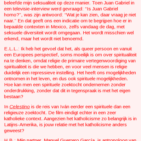
beleefde mijn seksualiteit op deze manier. Toen Juan Gabriel in
een televisie-interview werd gevraagd: “Is Juan Gabriel
homo?”, was zijn antwoord: “Wat je kan zien, daar vraag je niet
naar.” En dat geeft ons een indicatie om te begrijpen hoe er in
bepaalde contexten in Mexico, zelfs vandaag de dag, met
seksuele diversiteit wordt omgegaan. Het wordt misschien wel
erkend, maar het wordt niet benoemd.
E.L.L.: Ik heb het gevoel dat het, als queer persoon en vanuit
een Europees perspectief, soms moeilijk is om over spiritualiteit
na te denken, omdat religie de primaire vertegenwoordiging van
spiritualiteit is die we hebben, en voor veel mensen is religie
duidelijk een repressieve instelling. Het heeft ons mogelijkheden
ontnomen in het leven, en dus ook spirituele mogelijkheden.
Hoe kan men een spirituele zoektocht ondernemen zonder
onderdrukking, zonder dat dit in tegenspraak is met het eigen
bestaan?
In
Celestino
is de reis van Iván eerder een spirituele dan een
religieuze zoektocht. De film eindigt echter in een zeer
katholieke context. Aangezien het katholicisme zo belangrijk is in
Latijns-Amerika, is jouw relatie met het katholicisme anders
geweest?
H.B.: Mijn partner, Manuel Guerrero García, is antropoloog van