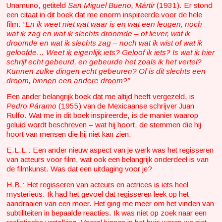
Unamuno, getiteld
San Miguel Bueno,
Mártir
(1931). Er stond
een citaat in dit boek dat me enorm inspireerde voor de hele
film:
“En ik weet niet wat waar is en wat een leugen, noch
wat ik zag en wat ik slechts droomde – of liever, wat ik
droomde en wat ik slechts zag – noch wat ik wist of wat ik
geloofde… Weet ik eigenlijk iets? Geloof ik iets? Is wat ik hier
schrijf echt gebeurd, en gebeurde het zoals ik het vertel?
Kunnen zulke dingen echt gebeuren? Of is dit slechts een
droom, binnen een andere droom?”
Een ander belangrijk boek dat me altijd heeft vergezeld, is
Pedro Páramo
(1955) van de Mexicaanse schrijver Juan
Rulfo. Wat me in dit boek inspireerde, is de manier waarop
geluid wordt beschreven – wat hij hoort, de stemmen die hij
hoort van mensen die hij niet kan zien.
E.L.L.: Een ander nieuw aspect van je werk was het regisseren
van acteurs voor film, wat ook een belangrijk onderdeel is van
de filmkunst. Was dat een uitdaging voor je?
H.B.: Het regisseren van acteurs en actrices is iets heel
mysterieus. Ik had het gevoel dat regisseren leek op het
aandraaien van een moer. Het ging me meer om het vinden van
subtiliteiten in bepaalde reacties. Ik was niet op zoek naar een