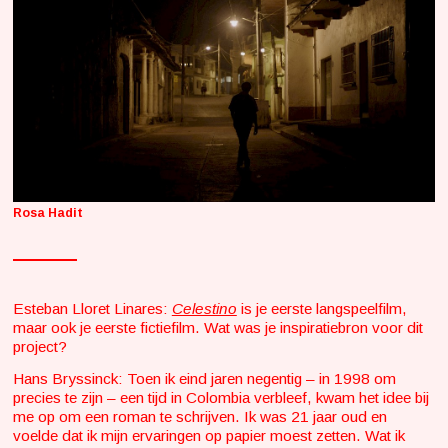
Rosa Hadit
Esteban Lloret Linares:
Celestino
is je eerste langspeelfilm,
maar ook je eerste fictiefilm. Wat was je inspiratiebron voor dit
project?
Hans Bryssinck: Toen ik eind jaren negentig – in 1998 om
precies te zijn – een tijd in Colombia verbleef, kwam het idee bij
me op om een roman te schrijven. Ik was 21 jaar oud en
voelde dat ik mijn ervaringen op papier moest zetten. Wat ik