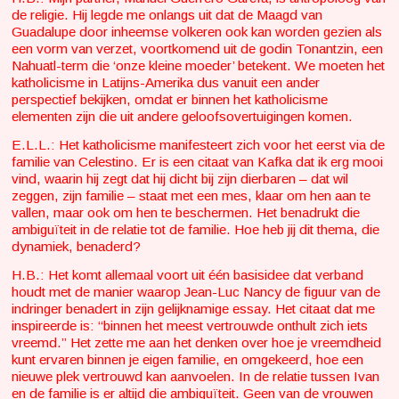
de religie. Hij legde me onlangs uit dat de Maagd van
Guadalupe door inheemse volkeren ook kan worden gezien als
een vorm van verzet, voortkomend uit de godin Tonantzin, een
Nahuatl-term die ‘onze kleine moeder’ betekent. We moeten het
katholicisme in Latijns-Amerika dus vanuit een ander
perspectief bekijken, omdat er binnen het katholicisme
elementen zijn die uit andere geloofsovertuigingen komen.
E.L.L.: Het katholicisme manifesteert zich voor het eerst via de
familie van Celestino. Er is een citaat van Kafka dat ik erg mooi
vind, waarin hij zegt dat hij dicht bij zijn dierbaren – dat wil
zeggen, zijn familie – staat met een mes, klaar om hen aan te
vallen, maar ook om hen te beschermen. Het benadrukt die
ambiguïteit in de relatie tot de familie. Hoe heb jij dit thema, die
dynamiek, benaderd?
H.B.: Het komt allemaal voort uit één basisidee dat verband
houdt met de manier waarop Jean-Luc Nancy de figuur van de
indringer benadert in zijn gelijknamige essay. Het citaat dat me
inspireerde is: “binnen het meest vertrouwde onthult zich iets
vreemd.” Het zette me aan het denken over hoe je vreemdheid
kunt ervaren binnen je eigen familie, en omgekeerd, hoe een
nieuwe plek vertrouwd kan aanvoelen. In de relatie tussen Ivan
en de familie is er altijd die ambiguïteit. Geen van de vrouwen