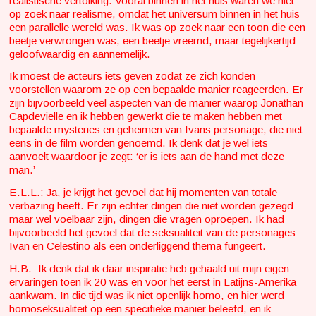
realistische vertolking. Vooral binnen in het huis waren we niet
op zoek naar realisme, omdat het universum binnen in het huis
een parallelle wereld was. Ik was op zoek naar een toon die een
beetje verwrongen was, een beetje vreemd, maar tegelijkertijd
geloofwaardig en aannemelijk.
Ik moest de acteurs iets geven zodat ze zich konden
voorstellen waarom ze op een bepaalde manier reageerden. Er
zijn bijvoorbeeld veel aspecten van de manier waarop Jonathan
Capdevielle en ik hebben gewerkt die te maken hebben met
bepaalde mysteries en geheimen van Ivans personage, die niet
eens in de film worden genoemd. Ik denk dat je wel iets
aanvoelt waardoor je zegt: ‘er is iets aan de hand met deze
man.’
E.L.L.: Ja, je krijgt het gevoel dat hij momenten van totale
verbazing heeft. Er zijn echter dingen die niet worden gezegd
maar wel voelbaar zijn, dingen die vragen oproepen. Ik had
bijvoorbeeld het gevoel dat de seksualiteit van de personages
Ivan en Celestino als een onderliggend thema fungeert.
H.B.: Ik denk dat ik daar inspiratie heb gehaald uit mijn eigen
ervaringen toen ik 20 was en voor het eerst in Latijns-Amerika
aankwam. In die tijd was ik niet openlijk homo, en hier werd
homoseksualiteit op een specifieke manier beleefd, en ik