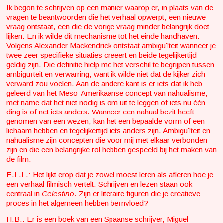
Ik begon te schrijven op een manier waarop er, in plaats van de
vragen te beantwoorden die het verhaal opwerpt, een nieuwe
vraag ontstaat, een die de vorige vraag minder belangrijk doet
lijken. En ik wilde dit mechanisme tot het einde handhaven.
Volgens Alexander Mackendrick ontstaat ambiguïteit wanneer je
twee zeer specifieke situaties creëert en beide tegelijkertijd
geldig zijn. Die definitie hielp me het verschil te begrijpen tussen
ambiguïteit en verwarring, want ik wilde niet dat de kijker zich
verward zou voelen. Aan de andere kant is er iets dat ik heb
geleerd van het Meso-Amerikaanse concept van nahualisme,
met name dat het niet nodig is om uit te leggen of iets nu één
ding is of net iets anders. Wanneer een nahual bezit heeft
genomen van een wezen, kan het een bepaalde vorm of een
lichaam hebben en tegelijkertijd iets anders zijn. Ambiguïteit en
nahualisme zijn concepten die voor mij met elkaar verbonden
zijn en die een belangrijke rol hebben gespeeld bij het maken van
de film.
E.L.L.: Het lijkt erop dat je zowel moest leren als afleren hoe je
een verhaal filmisch vertelt. Schrijven en lezen staan ook
centraal in
Celestino
. Zijn er literaire figuren die je creatieve
proces in het algemeen hebben beïnvloed?
H.B.: Er is een boek van een Spaanse schrijver, Miguel