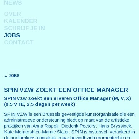
NEWS
OVER
KALENDER
SCHRIJF JE IN
JOBS
CONTACT
← JOBS
SPIN VZW ZOEKT EEN OFFICE MANAGER
SPIN vzw zoekt een ervaren Office Manager (M, V, X)
(0.5 VTE, 2,5 dagen per week)
SPIN VZW
is een Brussels gevestigde kunstorganisatie die een
administratieve ondersteuning biedt op maat van de artistieke
praktijken van
Anna Rispoli
,
Diederik Peeters
,
Hans Bryssinck
,
Kate McIntosh
en
Marnie Slater
. SPIN is historisch verankerd in
de podiumkunstenpraktijk, maar bevindt zich momenteel in en