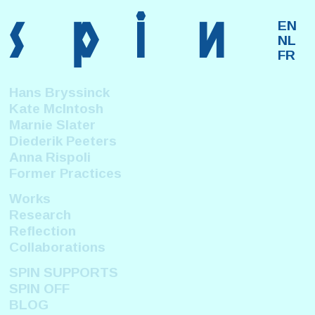
s
p
i
n
EN
NL
FR
Hans Bryssinck
Kate McIntosh
Marnie Slater
Diederik Peeters
Anna Rispoli
Former Practices
Works
Research
Reflection
Collaborations
SPIN SUPPORTS
SPIN OFF
BLOG