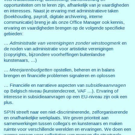
opportuniteiten om te leren zijn, afhankelijk van je vaardigheden
en interesses. Naast je ervaring met administratieve taken
(boekhouding, payroll, digitale archivering, interne
communicatie) breng je als onze Office Manager ook kennis,
ervaring en vaardigheden brengen op de volgende specifieke
gebieden:
…
Administratie van verenigingen zonder winstoogmerk
en
de noden van administratie voor artistieke verenigingen
(copyrights, bijzondere voorheffingen buitenlandse
kunstenaars, …)
…
Meerjarenbudgetten
opstellen, beheren en in balans
brengen en financiële problemen signaleren en oplossen
… Financiële en narratieve aspecten van
subsidieaanvragen
op Belgisch niveau (kunstendecreet, VAF …). Ervaring of
interesse in subsidieaanvragen op een EU-niveau zijn ook een
plus.
SPIN streeft naar een niet-discriminerende, zelforganiserende
en onafhankelijke werkplaats. We geven prioriteit aan
samenwerkingen tussen collega’s en kunstenaars en maken
ruimte voor verschillende werelden en ervaringen. We doen een
warme oproep voor sollicitaties van mensen die structurele