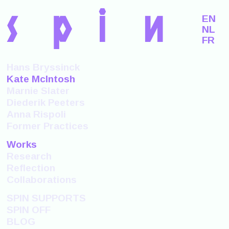
s
p
i
n
EN
NL
FR
Hans Bryssinck
Kate McIntosh
Marnie Slater
Diederik Peeters
Anna Rispoli
Former Practices
Works
Research
Reflection
Collaborations
SPIN SUPPORTS
SPIN OFF
BLOG