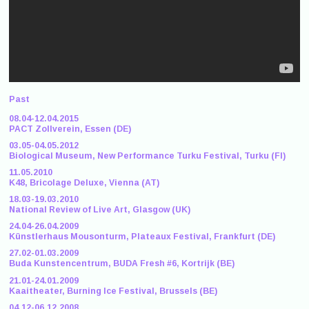
Past
08.04-12.04.2015
PACT Zollverein, Essen (DE)
03.05-04.05.2012
Biological Museum, New Performance Turku Festival, Turku (FI)
11.05.2010
K48, Bricolage Deluxe, Vienna (AT)
18.03-19.03.2010
National Review of Live Art, Glasgow (UK)
24.04-26.04.2009
Künstlerhaus Mousonturm, Plateaux Festival, Frankfurt (DE)
27.02-01.03.2009
Buda Kunstencentrum, BUDA Fresh #6, Kortrijk (BE)
21.01-24.01.2009
Kaaitheater, Burning Ice Festival, Brussels (BE)
04.12-06.12.2008