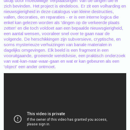
uitdijt door moedwillige 'verplaatsingen' van de dingen die er
zich bevinden. Het project is eindeloos. Er zit een volharding en
nieuwsgierigheid in deze catalogus van kleine destructies,
vallen, decoraties, en reparaties - er is een interne logica die
enkel kan gelezen worden als 'dingen op de verkeerde plaats
zetten' en die toch voldoet aan een bepaalde nieuwsgierigheid,
een aantal wensen, vooraleer snel over te gaan naar de
volgende. De herschikkingen zijn subversieve, cryptische, en
soms mysterieuze verhuizingen van banale materialen in
dagelijks omgevingen. Elk beeld is een fragment in een
vooruitgaande, groeiende wereldvisie, een praktisch onderzoek
van wat-kan-naar-waar-gaan en wat er kan gebeuren als een
'object' een ander ontmoet.