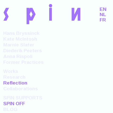
s
p
i
n
EN
NL
FR
Hans Bryssinck
Kate McIntosh
Marnie Slater
Diederik Peeters
Anna Rispoli
Former Practices
Works
Research
Reflection
Collaborations
SPIN SUPPORTS
SPIN OFF
BLOG