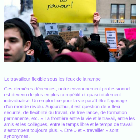
Le travailleur flexible sous les feux de la rampe
Ces dernières décennies, notre environnement professionnel
est devenu de plus en plus compétitif et quasi totalement
individualisé. Un emploi fixe pour la vie paraît être l'apanage
d'un monde révolu. Aujourd'hui, il est question de « flexi-
sécurité, de flexibilité du travail, de free-lance, de formation
permanente, etc. » La frontière entre la vie et le travail, entre les
amis et les collègues, entre le temps libre et le temps de travail
s'estompent toujours plus. « Être » et « travailler » sont
synonymes.