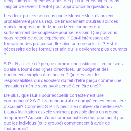
récapitulons ici quelques-unes des plus intéressantes, dans
l'espoir de revenir bientôt pour approfondir la question...
Les deux projets soutenus par le MonsterMeet n'auraient
probablement jamais reçu de financement d'autres sources -
mais la proposition du MonsterMeet leur accordait
suffisamment de souplesse pour se réaliser. Que pouvons-
nous retenir de cette expérience ? Est-il intéressant de
formaliser des processus flexibles comme celui-ci ? Est-il
nécessaire de les formaliser afin qu'ils deviennent plus courants
?
S P I N a-t-elle été perçue comme une institution - en ce sens
qu'elle a fourni des lignes directrices, un budget et des
documents simples à respecter ? Quelles sont les
responsabilités qui découlent du fait d'être perçu comme une
institution (même sans avoir pensé à en être une)?
De plus, que faut-il pour accueillir correctement une
communauté? S P I N manque-t-il de compétences en matière
d'accueil? Comment S P I N peut-il en cultiver de meilleures?
L'auto-facilitation est-elle vraiment possible dans un groupe
temporaire? Au sein d'une communauté invitée, que faut-il pour
que les individus (et le groupe) commencent à avoir de
l'autonomie?