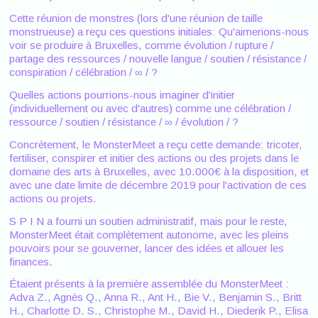
Cette réunion de monstres (lors d'une réunion de taille
monstrueuse) a reçu ces questions initiales: Qu'aimerions-nous
voir se produire à Bruxelles, comme évolution / rupture /
partage des ressources / nouvelle langue / soutien / résistance /
conspiration / célébration / ∞ / ?
Quelles actions pourrions-nous imaginer d'initier
(individuellement ou avec d'autres) comme une célébration /
ressource / soutien / résistance / ∞ / évolution / ?
Concrètement, le MonsterMeet a reçu cette demande: tricoter,
fertiliser, conspirer et initier des actions ou des projets dans le
domaine des arts à Bruxelles, avec 10.000€ à la disposition, et
avec une date limite de décembre 2019 pour l'activation de ces
actions ou projets.
S P I N a fourni un soutien administratif, mais pour le reste,
MonsterMeet était complètement autonome, avec les pleins
pouvoirs pour se gouverner, lancer des idées et allouer les
finances.
Étaient présents à la première assemblée du MonsterMeet :
Adva Z., Agnès Q., Anna R., Ant H., Bie V., Benjamin S., Britt
H., Charlotte D. S., Christophe M., David H., Diederik P., Elisa