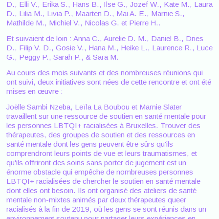
D., Elli V., Erika S., Hans B., Ilse G., Jozef W., Kate M., Laura
D., Lilia M., Livia P., Maarten D., Mai A. E., Marnie S.,
Mathilde M., Michiel V., Nicolas G. et Pierre H..
Et suivaient de loin : Anna C., Aurelie D. M., Daniel B., Dries
D., Filip V. D., Gosie V., Hana M., Heike L., Laurence R., Luce
G., Peggy P., Sarah P., & Sara M.
Au cours des mois suivants et des nombreuses réunions qui
ont suivi, deux initiatives sont nées de cette rencontre et ont été
mises en œuvre :
Joëlle Sambi Nzeba, Leïla La Boubou et Marnie Slater
travaillent sur une ressource de soutien en santé mentale pour
les personnes LBTQI+ racialisées à Bruxelles. Trouver des
thérapeutes, des groupes de soutien et des ressources en
santé mentale dont les gens peuvent être sûrs qu'ils
comprendront leurs points de vue et leurs traumatismes, et
qu'ils offriront des soins sans porter de jugement est un
énorme obstacle qui empêche de nombreuses personnes
LBTQI+ racialisées de chercher le soutien en santé mentale
dont elles ont besoin. Ils ont organisé des ateliers de santé
mentale non-mixtes animés par deux thérapeutes queer
racialisés à la fin de 2019, où les gens se sont réunis dans un
environnement soutenu pour partager leurs expériences en