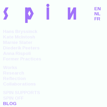
s
p
i
n
EN
NL
FR
Hans Bryssinck
Kate McIntosh
Marnie Slater
Diederik Peeters
Anna Rispoli
Former Practices
Works
Research
Reflection
Collaborations
SPIN SUPPORTS
SPIN OFF
BLOG