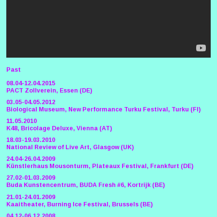
Past
08.04-12.04.2015
PACT Zollverein, Essen (DE)
03.05-04.05.2012
Biological Museum, New Performance Turku Festival, Turku (FI)
11.05.2010
K48, Bricolage Deluxe, Vienna (AT)
18.03-19.03.2010
National Review of Live Art, Glasgow (UK)
24.04-26.04.2009
Künstlerhaus Mousonturm, Plateaux Festival, Frankfurt (DE)
27.02-01.03.2009
Buda Kunstencentrum, BUDA Fresh #6, Kortrijk (BE)
21.01-24.01.2009
Kaaitheater, Burning Ice Festival, Brussels (BE)
04.12-06.12.2008