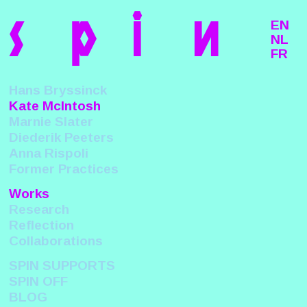
s
p
i
n
EN
NL
FR
Hans Bryssinck
Kate McIntosh
Marnie Slater
Diederik Peeters
Anna Rispoli
Former Practices
Works
Research
Reflection
Collaborations
SPIN SUPPORTS
SPIN OFF
BLOG