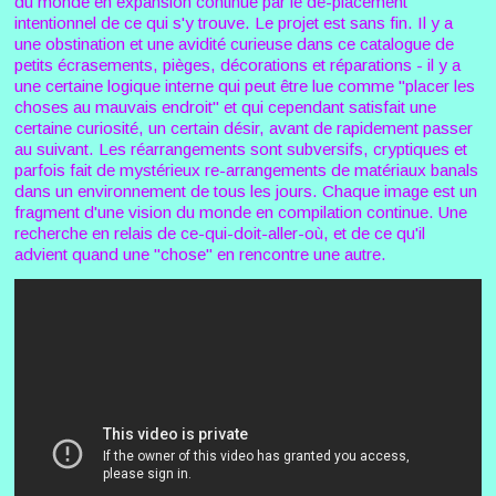
du monde en expansion continue par le dé-placement
intentionnel de ce qui s'y trouve. Le projet est sans fin. Il y a
une obstination et une avidité curieuse dans ce catalogue de
petits écrasements, pièges, décorations et réparations - il y a
une certaine logique interne qui peut être lue comme "placer les
choses au mauvais endroit" et qui cependant satisfait une
certaine curiosité, un certain désir, avant de rapidement passer
au suivant. Les réarrangements sont subversifs, cryptiques et
parfois fait de mystérieux re-arrangements de matériaux banals
dans un environnement de tous les jours. Chaque image est un
fragment d'une vision du monde en compilation continue. Une
recherche en relais de ce-qui-doit-aller-où, et de ce qu'il
advient quand une "chose" en rencontre une autre.