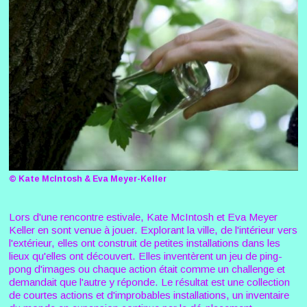
© Kate McIntosh & Eva Meyer-Keller
Lors d'une rencontre estivale, Kate McIntosh et Eva Meyer
Keller en sont venue à jouer. Explorant la ville, de l'intérieur vers
l'extérieur, elles ont construit de petites installations dans les
lieux qu'elles ont découvert. Elles inventèrent un jeu de ping-
pong d'images ou chaque action était comme un challenge et
demandait que l'autre y réponde. Le résultat est une collection
de courtes actions et d'improbables installations, un inventaire