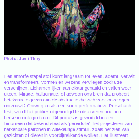
Photo : Joeri Thiry
Een amorfe stapel stof komt langzaam tot leven, ademt, vervelt
en transformeert. Vormen en wezens vervliegen zodra ze
verschijnen. Lichamen lijken aan elkaar genaaid en vallen weer
uiteen. Mirage, hallucinatie, of gewoon ons brein dat probeert
betekenis te geven aan de abstractie die zich voor onze ogen
ontvouwt? Ontworpen als een soort performatieve Rorschach-
test, wordt het publiek uitgenodigd te observeren hoe hun
hersenen interpreteren. Dit proces is geworteld in een
fenomeen dat bekend staat als ‘pareidolie’: het projecteren van
herkenbare patronen in willekeurige stimuli, zoals het zien van
gezichten of dieren in voorbijtrekkende wolken. Het illustreert