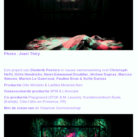
Photo : Joeri Thiry
Een project van
Diederik Peeters
in nauwe samenwerking met
Christoph
Hefti, Gitte Hendrickx, Henri-Emmanuel Doublier, Jérôme Dupraz, Marcos
Simoes, Marion Le Guerroué, Pauline Brun & Sofie Durnez
Productie
Ode Windels & Laëtitia Miranda-Neri
Geassocieerde productie
SPIN & L’Amicale
Co-productie
Playground (STUK & M, Leuven), Kunstencentrum Buda
(Kortrijk), 3 bis f (Aix-en-Provence, FR)
Met de steun van
de Vlaamse Gemeenschap