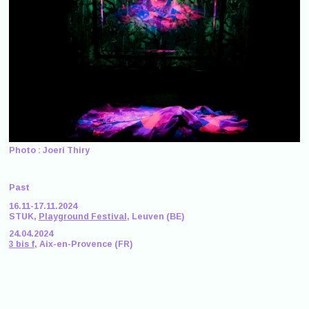
Photo : Joeri Thiry
Past
16.11-17.11.2024
STUK,
Playground Festival
, Leuven (BE)
24.04.2024
3 bis f
, Aix-en-Provence (FR)