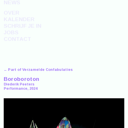
NEWS
OVER
KALENDER
SCHRIJF JE IN
JOBS
CONTACT
← Part of Verzamelde Confabulaties
Boroboroton
Diederik Peeters
Performance, 2024