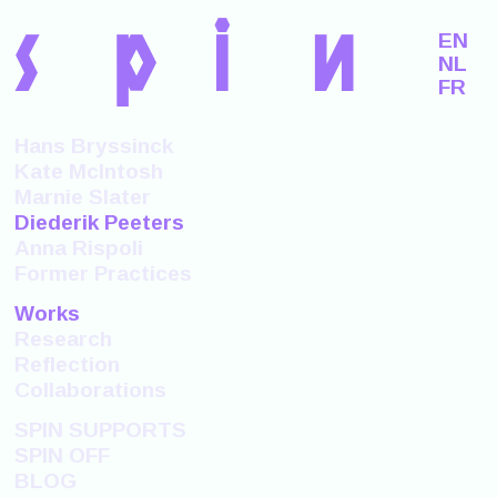
s
p
i
n
EN
NL
FR
Hans Bryssinck
Kate McIntosh
Marnie Slater
Diederik Peeters
Anna Rispoli
Former Practices
Works
Research
Reflection
Collaborations
SPIN SUPPORTS
SPIN OFF
BLOG