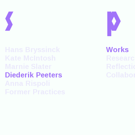
s
p
Hans Bryssinck
Works
Kate McIntosh
Researc
Marnie Slater
Reflecti
Diederik Peeters
Collabo
Anna Rispoli
Former Practices