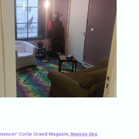
mmencer' CoOp Grand Magasin,
Maison des