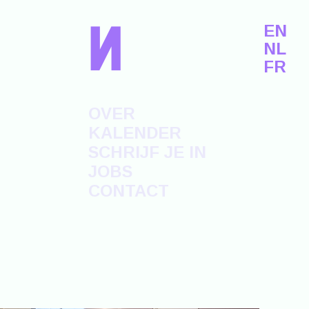
n
EN
NL
FR
OVER
KALENDER
SCHRIJF JE IN
JOBS
CONTACT