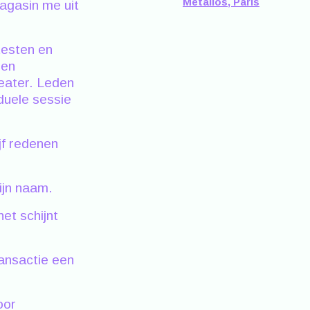
Métallos, Paris
gasin me uit
testen en
ren
eater. Leden
iduele sessie
jf redenen
ijn naam.
het schijnt
transactie een
oor