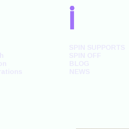
i
SPIN SUPPORTS
h
SPIN OFF
on
BLOG
rations
NEWS