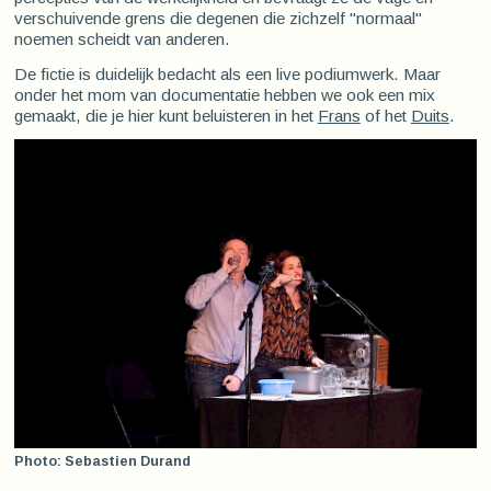
verschuivende grens die degenen die zichzelf "normaal"
noemen scheidt van anderen.
De fictie is duidelijk bedacht als een live podiumwerk. Maar
onder het mom van documentatie hebben we ook een mix
gemaakt, die je hier kunt beluisteren in het
Frans
of het
Duits
.
Photo: Sebastien Durand