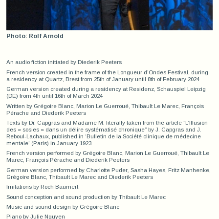
Photo: Rolf Arnold
An audio fiction initiated by Diederik Peeters
French version created in the frame of the Longueur d’Ondes Festival, during
a residency at Quartz, Brest from 25th of January until 8th of February 2024
German version created during a residency at Residenz, Schauspiel Leipzig
(DE) from 4th until 16th of March 2024
Written by Grégoire Blanc, Marion Le Guerroué, Thibault Le Marec, François
Pérache and Diederik Peeters
Texts by Dr. Capgras and Madame M. literally taken from the article “L’Illusion
des « sosies » dans un délire systématisé chronique” by J. Capgras and J.
Reboul-Lachaux, published in ‘Bulletin de la Société clinique de médecine
mentale’ (Paris) in January 1923
French version performed by Grégoire Blanc, Marion Le Guerroué, Thibault Le
Marec, François Pérache and Diederik Peeters
German version performed by Charlotte Puder
,
Sasha Hayes, Fritz Manhenke,
Grégoire Blanc, Thibault Le Marec and Diederik Peeters
Imitations by Roch Baumert
Sound conception and sound production by Thibault Le Marec
Music and sound design by Grégoire Blanc
Piano by Julie Nguyen