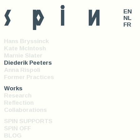
s
p
i
n
EN
NL
FR
Hans Bryssinck
Kate McIntosh
Marnie Slater
Diederik Peeters
Anna Rispoli
Former Practices
Works
Research
Reflection
Collaborations
SPIN SUPPORTS
SPIN OFF
BLOG