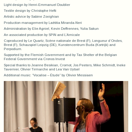
Light design by Henri-Emmanuel Doublier
Textile design by Christophe Hefti
Artistic advice by Sabine Zovighian
Production management by Laëtitia Miranda-Neri
Administration by Elie Agniel, Kevin Deffrennes, Yulia Sakun
An associated production by SPIN and L’Amicale
Coproduced by Le Quartz, Scène nationale de Brest (F), Longueur d’Ondes,
Brest (F), Schauspiel Leipzig (DE), Kunstencentrum Buda (Kortrijk) and
Perpodium.
Supported by the Flemish Government and by Tax Shelter of the Belgian
Federal Government via Cronos Invest
Special thanks to Jeanne Besikian, Cromot, Jos Peeters, Mike Schmidt, Ineke
Tavernier, Olivier Tirmarche and Lea Van Uytsel
Additional music: “Vocalise – Étude” by Olivier Messiaen