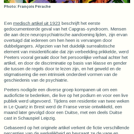
Photo: François Pérache
Een
medisch artikel uit 1923
beschrijft het eerste
gedocumenteerde geval van het Capgras-syndroom. Mensen
die aan deze neuropsychiatrische aandoening lijden, zijn ervan
overtuigd dat iedereen om hen heen is vervangen door
dubbelgangers. Afgezien van het duidelijk surrealistische
element van misidentificatie dat zijn verbeelding prikkelde, werd
Peeters vooral geraakt door het persoonlijke verhaal achter het
artikel, en door de discriminatie op basis van klasse en gender
die tussen de regels door te lezen zijn, en het geweld en de
stigmatisering die een intrinsiek onderdeel vormen van de
geschiedenis van de psychiatrie.
Peeters nodigde een diverse groep kompanen uit om een
audiofictie te bedenken, die live op het podium en voor een live
publiek werd uitgevoerd. Tijdens een residentie van twee weken
in Le Quartz in Brest werd de Franse versie ontwikkeld, een
maand later gevolgd door een Duitse, met een deels Duitse
cast in Schauspiel Leipzig.
Gebaseerd op het originele artikel verkent de fictie verschillende
percepties van de werkelijkheid en bevraagt ze de vage en