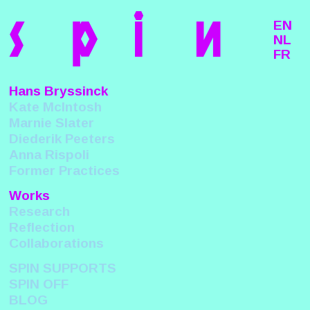
s
p
i
n
EN
NL
FR
Hans Bryssinck
Kate McIntosh
Marnie Slater
Diederik Peeters
Anna Rispoli
Former Practices
Works
Research
Reflection
Collaborations
SPIN SUPPORTS
SPIN OFF
BLOG