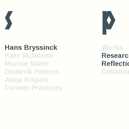
s
p
Hans Bryssinck
Works
Kate McIntosh
Researc
Marnie Slater
Reflecti
Diederik Peeters
Collabo
Anna Rispoli
Former Practices