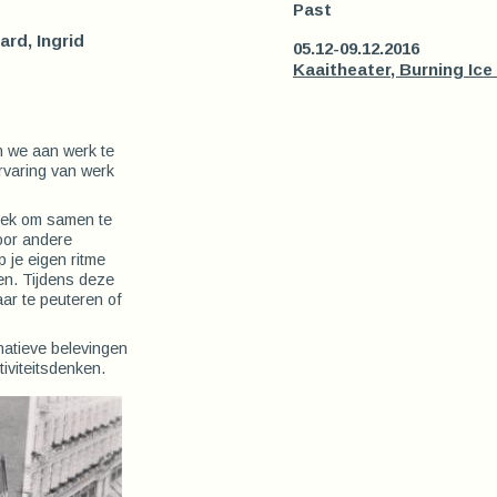
Past
ard, Ingrid
05.12-09.12.2016
Kaaitheater, Burning Ice 
n we aan werk te
rvaring van werk
plek om samen te
oor andere
 je eigen ritme
en. Tijdens deze
aar te peuteren of
natieve belevingen
iviteitsdenken.