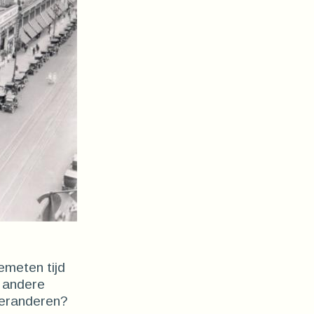
emeten tijd
 andere
veranderen?