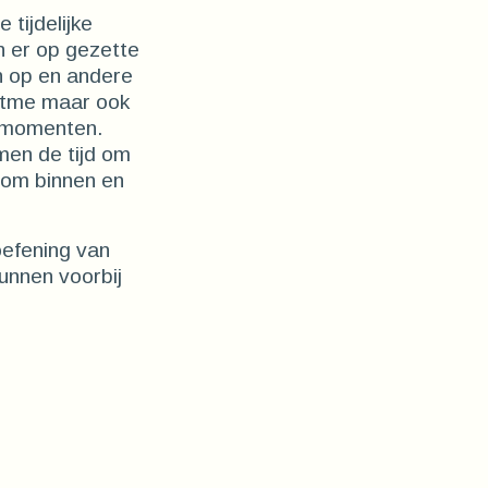
 tijdelijke
 er op gezette
n op en andere
ritme maar ook
iemomenten.
men de tijd om
 Kom binnen en
oefening van
unnen voorbij