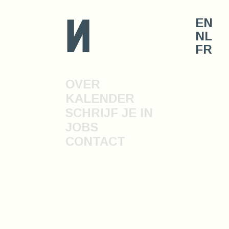
n
EN
NL
FR
OVER
KALENDER
SCHRIJF JE IN
JOBS
CONTACT